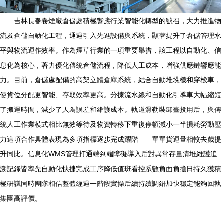
吉林長春卷煙廠倉儲處積極響應行業智能化轉型的號召，大力推進物
流及倉儲自動化工程，通過引入先進設備與系統，顯著提升了倉儲管理水
平與物流運作效率。作為煙草行業的一項重要舉措，該工程以自動化、信
息化為核心，著力優化傳統倉儲流程，降低人工成本，增強供應鏈響應能
力。目前，倉儲處配備的高架立體倉庫系統，結合自動堆垛機和穿梭車，
使貨位分配更智能、存取效率更高。分揀流水線和自動化引導車大幅縮短
了搬運時間，減少了人為誤差和維護成本。軌道滑勒裝卸臺投用后，與傳
統人工作業模式相比無效等待及物資轉移下重復停頓減小一半損耗勞動壓
力這項合作具體表現為多項指標逐步完成躍階——單單貨運量相較去歲提
升同比。信息化WMS管理打通端到端障礙導入后對異常存量清堆維護追
溯記錄皆率先自動化快捷完成工序降低值班看控系數負面負擔日持久獲積
極研議同時團隊相信整體經過一階段實操后續持續調錯加快穩定能夠回執
集團高評價。