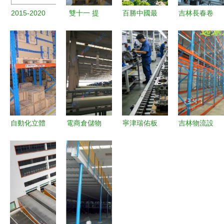
2015-2020
雙十一 提
百勝中國最
吉林長春卷
年北京市建
前打響 青
大自建供應
煙廠倉儲處
筑業發展分
島倉儲物流
鏈中心落成
推進物流自
析 總產
提前吹響
智能化物流
動化 現代
值、企業概
集結號
與自動化倉
化工程設備
況與房屋建
儲設備引領
提升倉儲效
筑施工竣工
行業革新
率
趨勢及物流
自動化立體
電商倉儲物
寧津瑞佑板
吉林物流設
倉儲自動化
倉庫對物流
流通風降溫
鏈輸送機
備與倉儲貨
設備影響
與倉儲自動
瑞泰風扇機
破解汽車零
架 邁向自
化的意義重
組合與自動
部件與物流
動化的工程
塑物流各環
化設備的完
倉儲輸送痛
升級之路
節
美結合
點