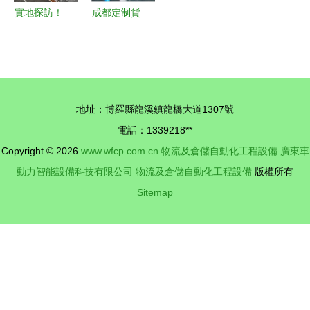
實地探訪！
成都定制貨
申通快遞華
架廠家技術
南總部擬5
解析 從選
月投入運
型到落地的
營，就在鐘
核心要點
地址：博羅縣龍溪鎮龍橋大道1307號
落潭！物流
電話：1339218**
及倉儲自動
Copyright © 2026
www.wfcp.com.cn
物流及倉儲自動化工程設備
廣東車
化工程設備
動力智能設備科技有限公司
物流及倉儲自動化工程設備
版權所有
成亮點
Sitemap